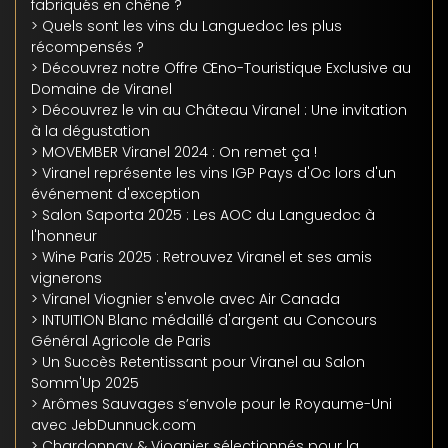
fabriqués en chêne ?
> Quels sont les vins du Languedoc les plus
récompensés ?
> Découvrez notre Offre Œno-Touristique Exclusive au
Domaine de Viranel
> Découvrez le vin au Château Viranel : Une invitation
à la dégustation
> MOVEMBER Viranel 2024 : On remet ça !
> Viranel représente les vins IGP Pays d'Oc lors d'un
événement d'exception
> Salon Saporta 2025 : Les AOC du Languedoc à
l'honneur
> Wine Paris 2025 : Retrouvez Viranel et ses amis
vignerons
> Viranel Viognier s'envole avec Air Canada
> INTUITION Blanc médaillé d'argent au Concours
Général Agricole de Paris
> Un Succès Retentissant pour Viranel au Salon
Somm'Up 2025
> Arômes Sauvages s’envole pour le Royaume-Uni
avec JebDunnuck.com
> Chardonnay & Viognier sélectionnés pour la