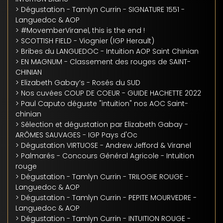
> Dégustation - Tamlyn Currin - SIGNATURE 1551 -
Languedoc & AOP
> #MovemberViranel, this is the end !
> SCOTTISH FIELD - Viognier (IGP Herault)
> Bribes du LANGUEDOC - Intuition AOP Saint Chinian
> EN MAGNUM - Classement des rouges de SAINT-
CHINIAN
> Elizabeth Gabay’s - Rosés du SUD
> Nos cuvées COUP DE COEUR - GUIDE HACHETTE 2022
> Paul Caputo déguste "intuition" nos AOC Saint-
chinian
> Sélection et dégustation par Elizabeth Gabay -
ARÔMES SAUVAGES - IGP Pays d'Oc
> Dégustation VIRTUOSE - Andrew Jefford & Viranel
> Palmarés - Concours Général Agricole - Intuition
rouge
> Dégustation - Tamlyn Currin - TRILOGIE ROUGE -
Languedoc & AOP
> Dégustation - Tamlyn Currin - PEPITE MOURVEDRE -
Languedoc & AOP
> Dégustation - Tamlyn Currin - INTUITION ROUGE -