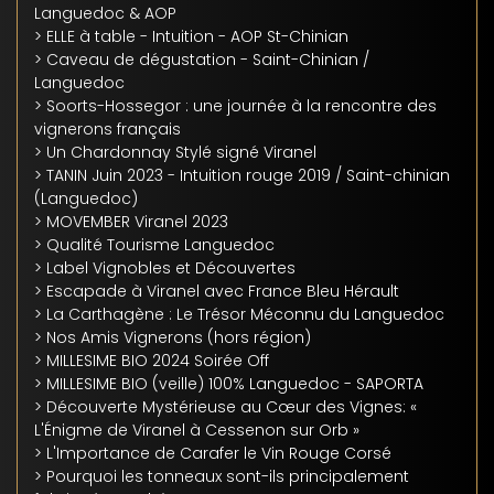
Languedoc & AOP
> ELLE à table - Intuition - AOP St-Chinian
> Caveau de dégustation - Saint-Chinian /
Languedoc
> Soorts-Hossegor : une journée à la rencontre des
vignerons français
> Un Chardonnay Stylé signé Viranel
> TANIN Juin 2023 - Intuition rouge 2019 / Saint-chinian
(Languedoc)
> MOVEMBER Viranel 2023
> Qualité Tourisme Languedoc
> Label Vignobles et Découvertes
> Escapade à Viranel avec France Bleu Hérault
> La Carthagène : Le Trésor Méconnu du Languedoc
> Nos Amis Vignerons (hors région)
> MILLESIME BIO 2024 Soirée Off
> MILLESIME BIO (veille) 100% Languedoc - SAPORTA
> Découverte Mystérieuse au Cœur des Vignes: «
L'Énigme de Viranel à Cessenon sur Orb »
> L'Importance de Carafer le Vin Rouge Corsé
> Pourquoi les tonneaux sont-ils principalement