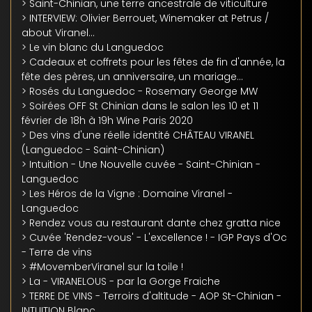
> Saint-Chinian, une terre ancestrale de viticulture
> INTERVIEW: Olivier Berrouet, Winemaker at Petrus /
about Viranel...
> Le vin blanc du Languedoc
> Cadeaux et coffrets pour les fêtes de fin d'année, la
fête des pères, un anniversaire, un mariage...
> Rosés du Languedoc - Rosemary George MW
> Soirées OFF St Chinian dans le salon les 10 et 11
février de 18h à 19h Wine Paris 2020
> Des vins d'une réelle identité CHÂTEAU VIRANEL
(Languedoc - Saint-Chinian)
> Intuition - Une Nouvelle cuvée - Saint-Chinian -
Languedoc
> Les Héros de la Vigne : Domaine Viranel -
Languedoc
> Rendez vous au restaurant dante chez gratta nice
> Cuvée 'Rendez-vous' - L'excellence ! - IGP Pays d'Oc
- Terre de vins
> #MovemberViranel sur la toile !
> La - VIRANELOUS - par la Gorge Fraiche
> TERRE DE VINS - Terroirs d'altitude - AOP St-Chinian -
INTUITION Blanc