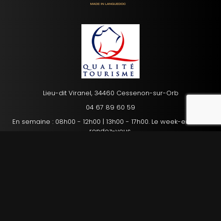
Lieu-dit Viranel, 34460 Cessenon-sur-Orb
reca
04 67 89 60 59
En semaine : 08h00 - 12h00 | 13h00 - 17h00. Le week-end : sur
rendez-vous.
Mentions légales
Charte d’utilisation des données personnelles
Plan du site
Gestion des cookies