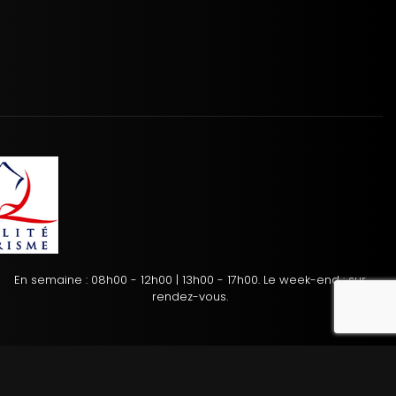
En semaine : 08h00 - 12h00 | 13h00 - 17h00. Le week-end : sur
reca
rendez-vous.
tion des cookies