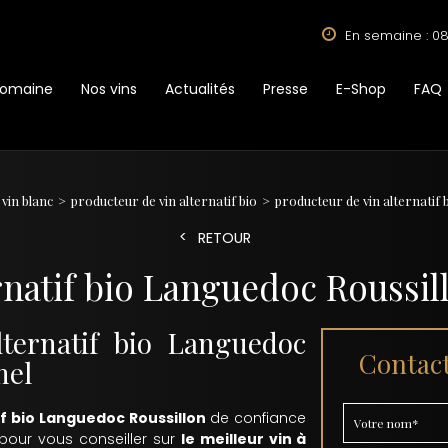
En semaine : 08
Domaine
Nos vins
Actualités
Presse
E-Shop
FAQ
vin blanc
producteur de vin alternatif bio
producteur de vin alternatif
RETOUR
rnatif bio Languedoc Roussil
lternatif bio Languedoc
Contact
nel
if bio Languedoc Roussillon
de confiance
 pour vous conseiller sur
le meilleur vin à