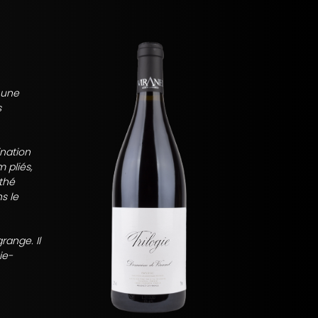
 une
s
ination
 pliés,
 thé
s le
range. Il
ie-