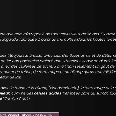
e que cela m'a rappelé des souvenirs vieux de 36 ans. Il y avait
nganda, fabriquée à partir de thé cultivé dans les hautes terre
aient toujours le brasser avec plus d'enthousiasme et de déterm
ait entier non pasteurisé prélevé dans d'anciens seaux en aluminium
à avec des cuillerées de sucre. Il avait non seulement un goût de
-cour et de tabac, de terre rouge et du biltong qui se trouvait dan
aux de lait.
is avec le tabac et le biltong (viande-séchée), la terre rouge et la g
elleux
, comme des
cerises
acides
trempées dans du sumac (ba
e
." Tamlyn Currin