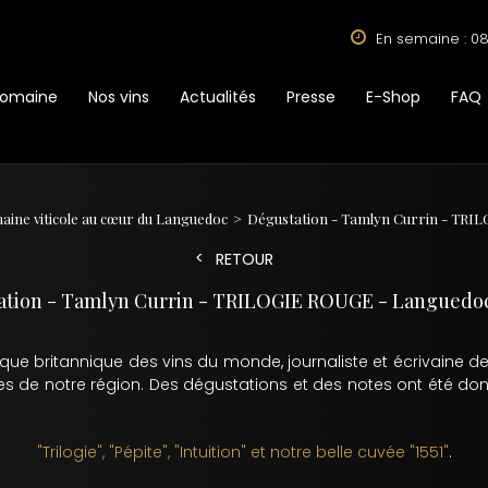
En semaine : 08
Domaine
Nos vins
Actualités
Presse
E-Shop
FAQ
maine viticole au cœur du Languedoc
Dégustation - Tamlyn Currin - TR
RETOUR
ation - Tamlyn Currin - TRILOGIE ROUGE - Languedo
itique britannique des vins du monde, journaliste et écrivaine d
es de notre région. Des dégustations et des notes ont été don
"Trilogie", "Pépite", "Intuition" et notre belle cuvée "1551"
.