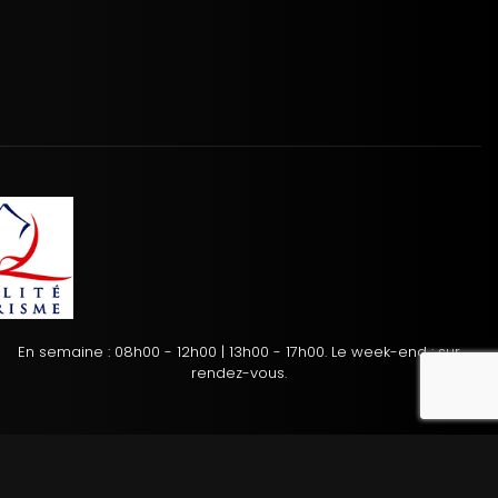
En semaine : 08h00 - 12h00 | 13h00 - 17h00. Le week-end : sur
reca
rendez-vous.
tion des cookies