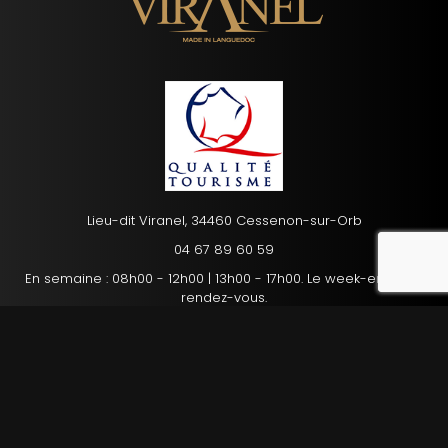
Lieu-dit Viranel, 34460 Cessenon-sur-Orb
reca
04 67 89 60 59
En semaine : 08h00 - 12h00 | 13h00 - 17h00. Le week-end : sur
rendez-vous.
Mentions légales