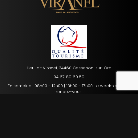
Lieu-dit Viranel, 34460 Cessenon-sur-Orb
reca
04 67 89 60 59
En semaine : 08h00 - 12h00 | 13h00 - 17h00. Le week-end : sur
rendez-vous.
Mentions légales