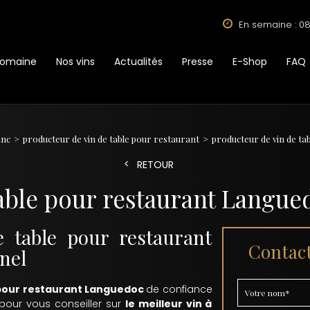
En semaine : 08
Domaine
Nos vins
Actualités
Presse
E-Shop
FAQ
anc
producteur de vin de table pour restaurant
producteur de vin de t
RETOUR
table pour restaurant Langue
e table pour restaurant
Contact
nel
 pour restaurant Languedoc
de confiance
 pour vous conseiller sur
le meilleur vin à