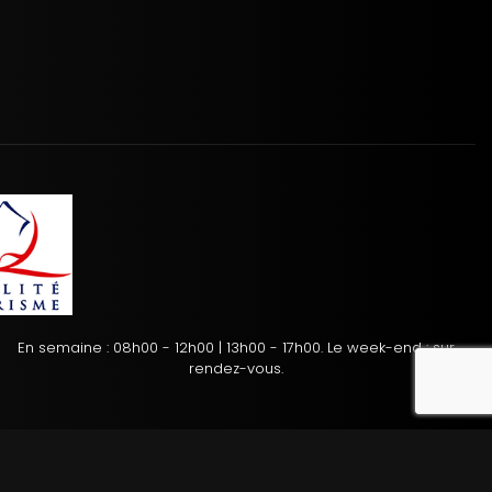
En semaine : 08h00 - 12h00 | 13h00 - 17h00. Le week-end : sur
reca
rendez-vous.
tion des cookies