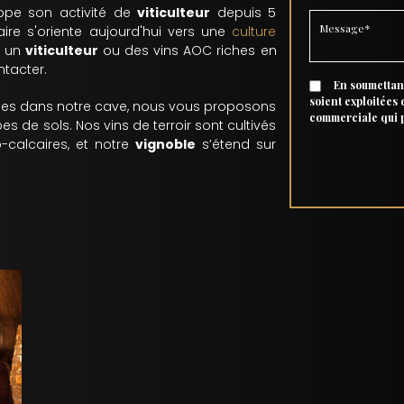
oppe son activité de
viticulteur
depuis 5
-faire s'oriente aujourd'hui vers une
culture
z un
viticulteur
ou des vins AOC riches en
tacter.
En soumettant
soient exploitées
nes dans notre cave, nous vous proposons
commerciale qui 
es de sols. Nos vins de terroir sont cultivés
-calcaires, et notre
vignoble
s’étend sur