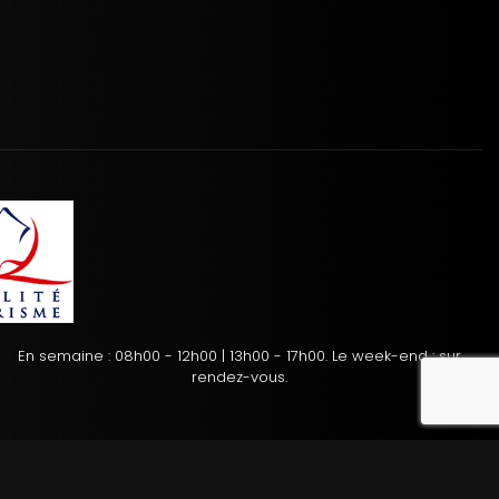
En semaine : 08h00 - 12h00 | 13h00 - 17h00. Le week-end : sur
reca
rendez-vous.
tion des cookies