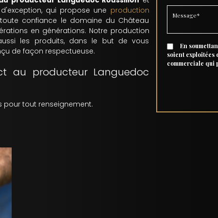
 au producteur Languedoc Roussillon
et
d'exception, qui propose une
production
n toute confiance le domaine du Château
érations en générations. Notre production
aussi les produits, dans le but de vous
En soumettant
onçu de façon respectueuse.
soient exploitées
commerciale qui 
ect au producteur Languedoc
 pour tout renseignement.