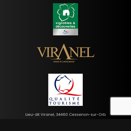
reca
Lieu-dit Viranel, 34460 Cessenon-sur-Orb
04 67 89 60 59