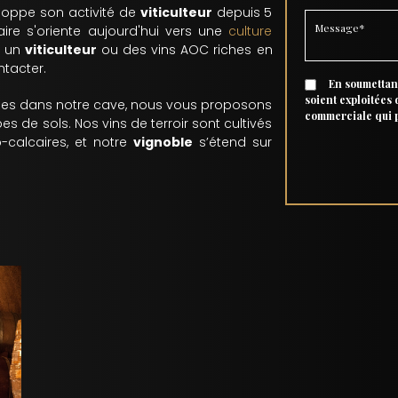
eloppe son activité de
viticulteur
depuis 5
-faire s'oriente aujourd'hui vers une
culture
z un
viticulteur
ou des vins AOC riches en
tacter.
En soumettant
soient exploitées
nes dans notre cave, nous vous proposons
commerciale qui 
es de sols. Nos vins de terroir sont cultivés
-calcaires, et notre
vignoble
s’étend sur